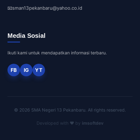
📧
sman13pekanbaru@yahoo.co.id
Media Sosial
Ikuti kami untuk mendapatkan informasi terbaru.
FB
IG
YT
© 2026 SMA Negeri 13 Pekanbaru. All rights reserved.
Developed with ❤️ by
imsoftdev