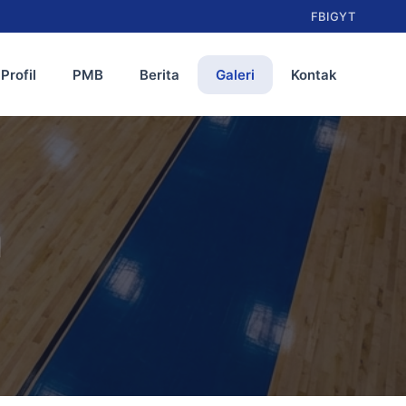
FB
IG
YT
Profil
PMB
Berita
Galeri
Kontak
n