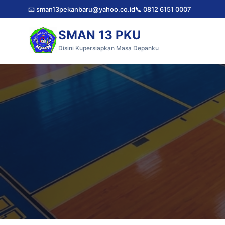
📧 sman13pekanbaru@yahoo.co.id
📞 0812 6151 0007
SMAN 13 PKU
Disini Kupersiapkan Masa Depanku