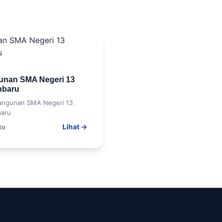
unan SMA Negeri 13
nbaru
angunan SMA Negeri 13
aru
Lihat →
to