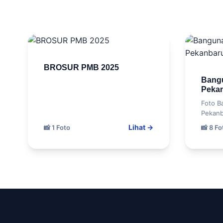
BROSUR PMB 2025
Bang
Peka
Foto B
Pekanb
Lihat →
📸 1 Foto
📸 8 Fo