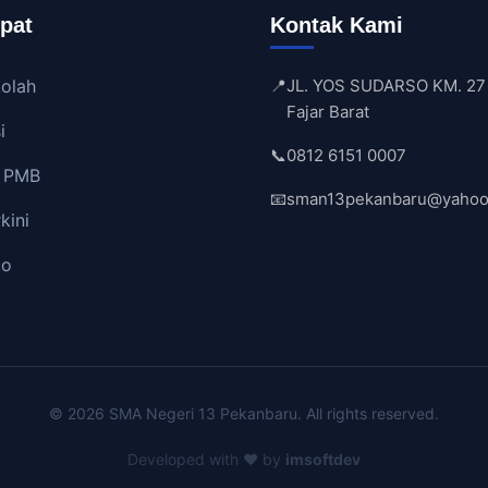
pat
Kontak Kami
kolah
📍
JL. YOS SUDARSO KM. 27
Fajar Barat
i
📞
0812 6151 0007
i PMB
📧
sman13pekanbaru@yahoo.
kini
to
© 2026 SMA Negeri 13 Pekanbaru. All rights reserved.
Developed with ❤️ by
imsoftdev