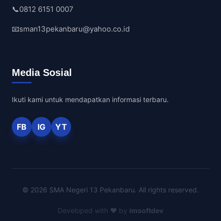
📞
0812 6151 0007
📧
sman13pekanbaru@yahoo.co.id
Media Sosial
Ikuti kami untuk mendapatkan informasi terbaru.
FB
IG
YT
© 2026 SMA Negeri 13 Pekanbaru. All rights reserved.
Developed with ❤️ by
imsoftdev